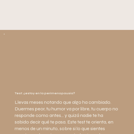
Test: ¿estoy en la perimenopausia?
Llevas meses notando que algo ha cambiado.
Duermes peor, tu humor va por libre, tu cuerpo no
responde como antes… y quizá nadie te ha
sabido decir qué te pasa. Este test te orienta, en
menos de un minuto, sobre si lo que sientes