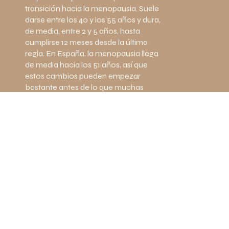
transición hacia la menopausia. Suele
darse entre los 40 y los 55 años y dura,
de media, entre 2 y 5 años, hasta
cumplirse 12 meses desde la última
regla. En España, la menopausia llega
de media hacia los 51 años, así que
estos cambios pueden empezar
bastante antes de lo que muchas
mujeres imaginan. Si quieres entenderla
a fondo, te lo contamos con calma
aquí.
¿Este test diagnostica la perimenopausia?
No, y es importante que lo sepas. Este
test es orientativo: te ayuda a poner
nombre a lo que sientes, pero no
sustituye la valoración de un
profesional. De hecho, la
perimenopausia suele diagnosticarse
de forma clínica, por tu edad y tu patrón
de síntomas, más que por un análisis: las