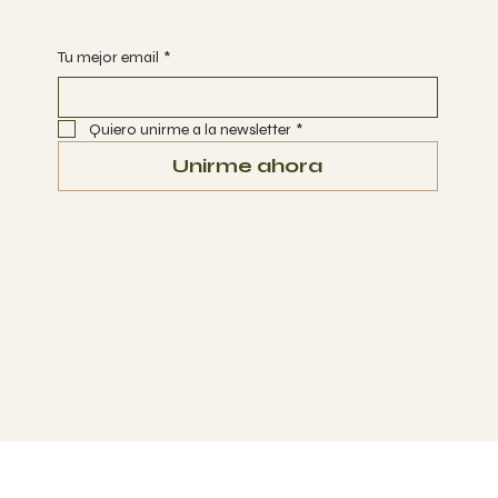
Comienza tu viaje con Beyla
Tu mejor email
*
Quiero unirme a la newsletter
*
Unirme ahora
Terms & Conditions
Privacy Policy
Refund Policy
Accessibility Statement
© 2026 Beyla. Designed by
Opio Agencia™