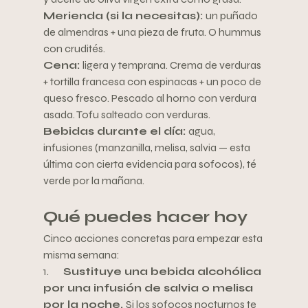
Merienda (si la necesitas): 
un puñado 
de almendras + una pieza de fruta. O hummus 
con crudités.
Cena: 
ligera y temprana. Crema de verduras 
+ tortilla francesa con espinacas + un poco de 
queso fresco. Pescado al horno con verdura 
asada. Tofu salteado con verduras.
Bebidas durante el día: 
agua, 
infusiones (manzanilla, melisa, salvia — esta 
última con cierta evidencia para sofocos), té 
verde por la mañana.
Qué puedes hacer hoy
Cinco acciones concretas para empezar esta 
misma semana:
1.       
Sustituye una bebida alcohólica 
por una infusión de salvia o melisa 
por la noche. 
Si los sofocos nocturnos te 