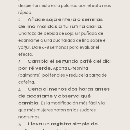
despiertan, esta es la palanca con efecto más 
rápido.
2.       
Añade soja entera o semillas 
de lino molidas a tu rutina diaria. 
Una taza de bebida de soja, un puñado de 
edamame o una cucharada de lino sobre el 
yogur. Dale 6-8 semanas para evaluar el 
efecto.
3.       
Cambia el segundo café del día 
por té verde. 
Aporta L-teanina 
(calmante), polifenoles y reduce la carga de 
cafeína.
4.       
Cena al menos dos horas antes 
de acostarte y observa qué 
cambia. 
Es la modificación más fácil y la 
que más mujeres notan en los sudores 
nocturnos.
5.       
Lleva un registro simple de 